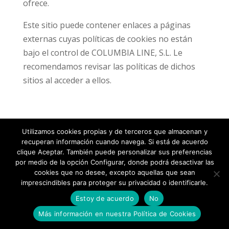
ofrece.
Este sitio puede contener enlaces a páginas
externas cuyas políticas de cookies no están
bajo el control de COLUMBIA LINE, S.L. Le
recomendamos revisar las políticas de dichos
sitios al acceder a ellos.
Utilizamos cookies propias y de terceros que almacenan y
recuperan información cuando navega. Si está de acuerdo
Aviso legal
|
Política de privacidad
clique Aceptar. También puede personalizar sus preferencias
por medio de la opción Configurar, donde podrá desactivar las
cookies que no desee, excepto aquellas que sean
imprescindibles para proteger su privacidad o identificarle.
Estoy de acuerdo
No
Más información en nuestra Política de Cookies